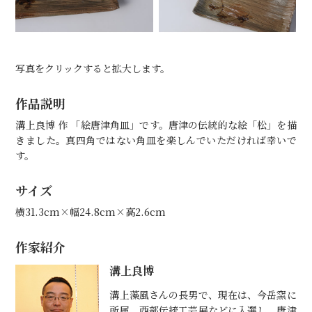
写真をクリックすると拡大します。
作品説明
溝上良博 作 「絵唐津角皿」です。唐津の伝統的な絵「松」を描
きました。真四角ではない角皿を楽しんでいただければ幸いで
す。
サイズ
横31.3cm×幅24.8cm×高2.6cm
作家紹介
溝上良博
溝上藻風さんの長男で、現在は、今岳窯に
所属。西部伝統工芸展などに入選し、唐津