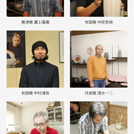
唐津焼 溝上藻風
有田焼 中尾恭純
有田焼 中村清吾
丹波焼 清水一二