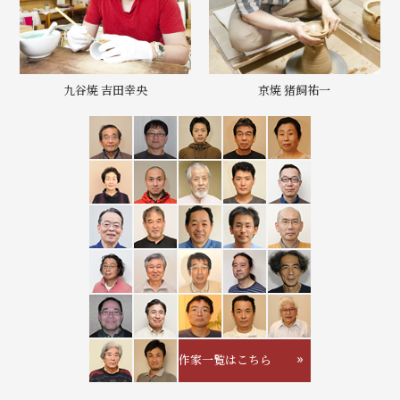
九谷焼 吉田幸央
京焼 猪飼祐一
作家一覧はこちら