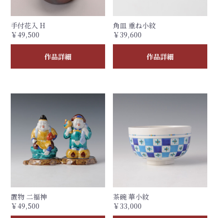
手付花入 H
角皿 重ね小紋
￥49,500
￥39,600
作品詳細
作品詳細
置物 二福神
茶碗 華小紋
￥49,500
￥33,000