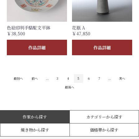
色絵印判手駱駝文平鉢
花瓶 A
￥38,500
￥47,850
作品詳細
作品詳細
最初へ
前へ
...
3
4
5
6
7
...
次へ
最後へ
作家から探す
カテゴリーから探す
焼き物から探す
価格帯から探す