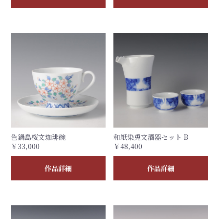
色鍋島桜文珈琲碗
和紙染兎文酒器セット B
￥33,000
￥48,400
作品詳細
作品詳細