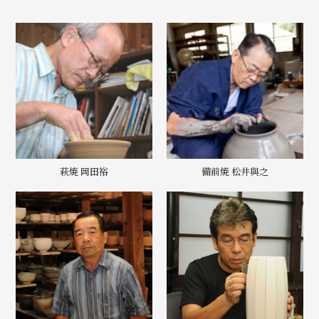
萩焼 岡田裕
備前焼 松井與之