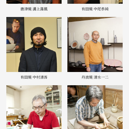
唐津焼 溝上藻風
有田焼 中尾恭純
有田焼 中村清吾
丹波焼 清水一二