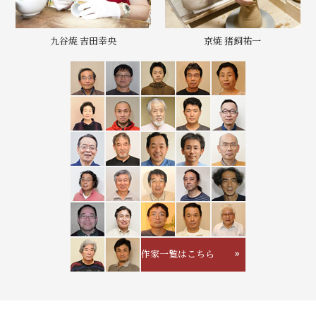
九谷焼 吉田幸央
京焼 猪飼祐一
作家一覧はこちら