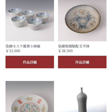
染錦モスク風景小鉢揃
染錦柘榴駱駝文平鉢
￥33,000
￥38,500
作品詳細
作品詳細