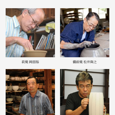
萩焼 岡田裕
備前焼 松井與之