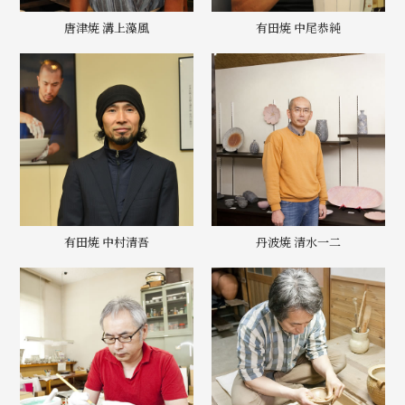
唐津焼 溝上藻風
有田焼 中尾恭純
有田焼 中村清吾
丹波焼 清水一二