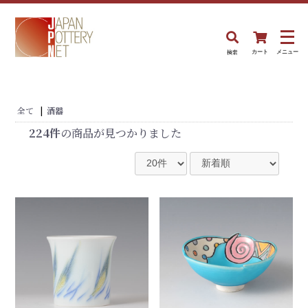
検索
カート
メニュー
全て
|
酒器
224件
の商品が見つかりました