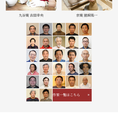
九谷焼 吉田幸央
京焼 猪飼祐一
作家一覧はこちら