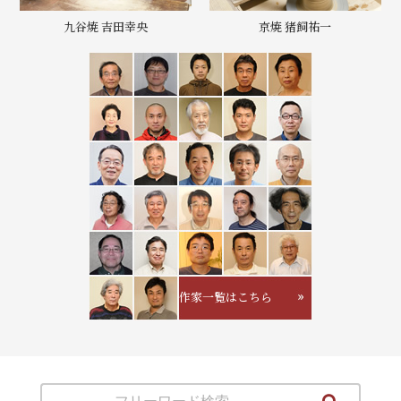
九谷焼 吉田幸央
京焼 猪飼祐一
作家一覧はこちら