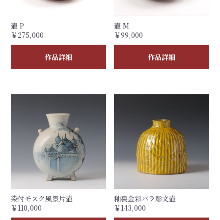
壷 P
壷 M
￥275,000
￥99,000
作品詳細
作品詳細
染付モスク風景片壷
釉裏金彩バラ彫文壷
￥110,000
￥143,000