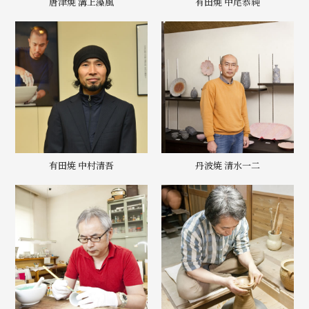
唐津焼 溝上藻風
有田焼 中尾恭純
有田焼 中村清吾
丹波焼 清水一二