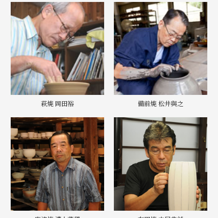
萩焼 岡田裕
備前焼 松井與之