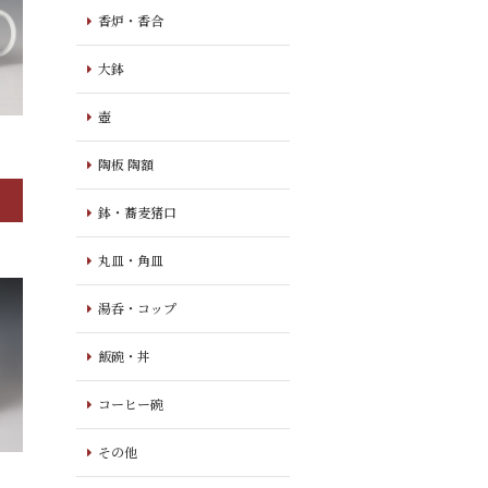
香炉・香合
大鉢
壺
陶板 陶額
鉢・蕎麦猪口
丸皿・角皿
湯呑・コップ
飯碗・丼
コーヒー碗
その他