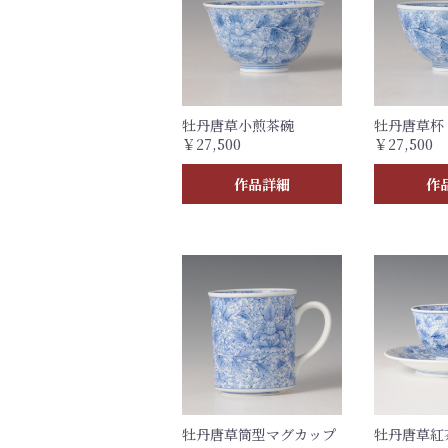
牡丹唐草小煎茶碗
牡丹唐草杯
￥27,500
￥27,500
作品詳細
作
牡丹唐草筒型マグカップ
牡丹唐草紅