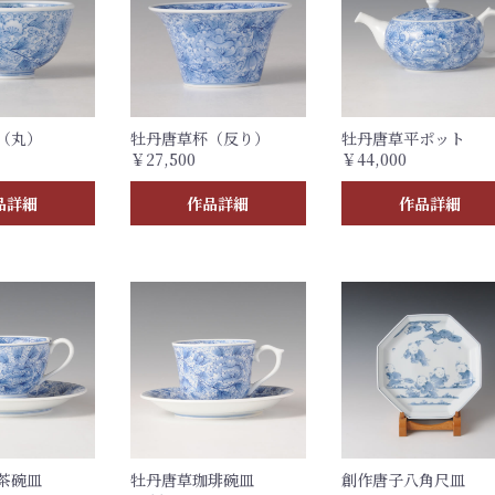
（丸）
牡丹唐草杯（反り）
牡丹唐草平ポット
￥27,500
￥44,000
品詳細
作品詳細
作品詳細
茶碗皿
牡丹唐草珈琲碗皿
創作唐子八角尺皿