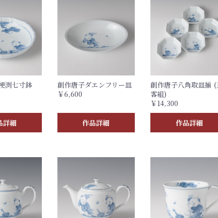
梗渕七寸鉢
創作唐子ダエンフリー皿
創作唐子八角取皿揃 (
￥6,600
客組)
￥14,300
品詳細
作品詳細
作品詳細