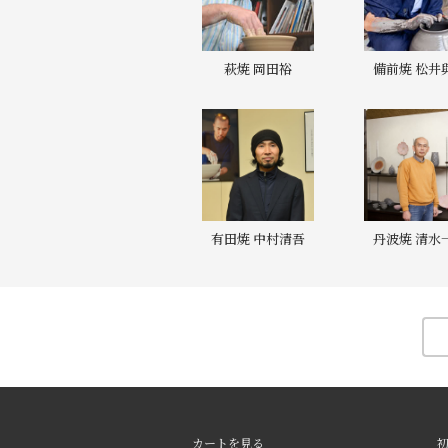
萩焼 岡田裕
備前焼 松井
有田焼 中村清吾
丹波焼 清水
カートを見る