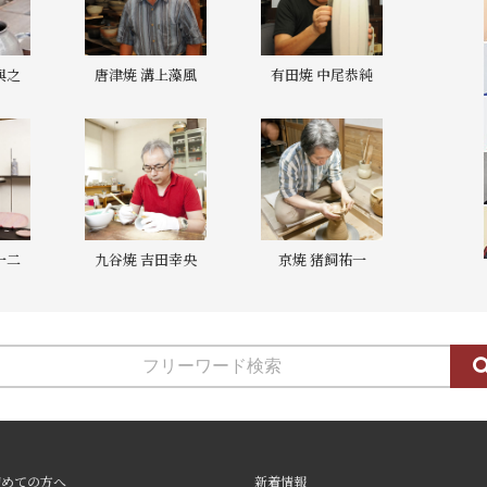
與之
唐津焼 溝上藻風
有田焼 中尾恭純
一二
九谷焼 吉田幸央
京焼 猪飼祐一
初めての方へ
新着情報