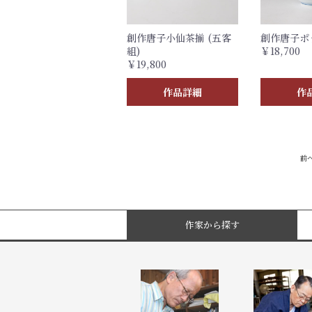
創作唐子小仙茶揃 (五客
創作唐子ポッ
組)
￥18,700
￥19,800
作品詳細
作
前
作家から探す