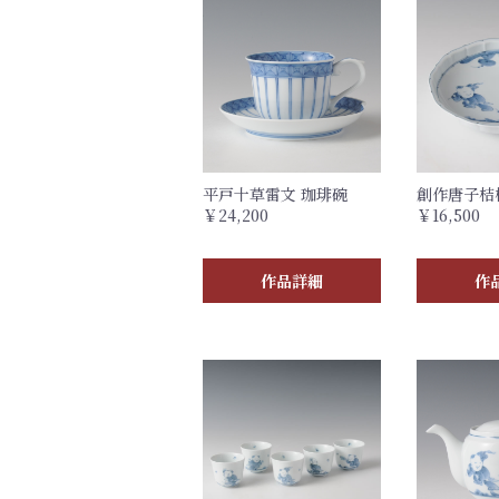
平戸十草雷文 珈琲碗
創作唐子桔
￥24,200
￥16,500
作品詳細
作