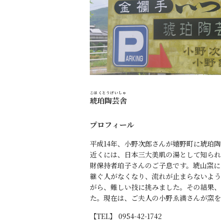
こはくとうげいしゃ
琥珀陶芸舎
プロフィール
平成14年、小野次郎さんが嬉野町に琥珀
近くには、日本三大美肌の湯として知られ
財保持者珀子さんのご子息です。琥山窯に
継ぐ人がなくなり、流れが止まらないよう
がら、難しい技に挑みました。その結果、
た。現在は、ご夫人の小野ゑ満さんが窯を
【TEL】 0954-42-1742