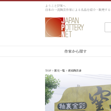
ようこそJPNへ
日本の一流陶芸作家による名品を紹介・販売する
作家から探す
TOP
>
窯元一覧
> 琥珀陶芸舎