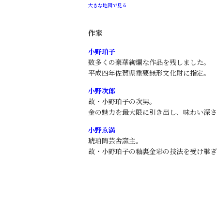
大きな地図で見る
作家
小野珀子
数多くの豪華絢爛な作品を残しました。
平成四年佐賀県重要無形文化財に指定。
小野次郎
故・小野珀子の次男。
金の魅力を最大限に引き出し、味わい深さ
小野ゑ満
琥珀陶芸舎窯主。
故・小野珀子の釉裏金彩の技法を受け継ぎ