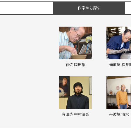
作家から探す
萩焼 岡田裕
備前焼 松井
有田焼 中村清吾
丹波焼 清水