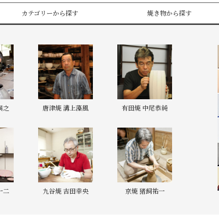
カテゴリーから探す
焼き物から探す
與之
唐津焼 溝上藻風
有田焼 中尾恭純
一二
九谷焼 吉田幸央
京焼 猪飼祐一