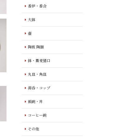
香炉・香合
大鉢
壺
陶板 陶額
鉢・蕎麦猪口
丸皿・角皿
湯呑・コップ
飯碗・丼
コーヒー碗
その他