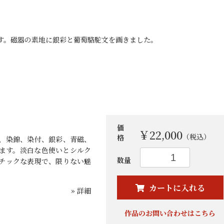
です。磁器の素地に銀彩と葡萄駱駝文を画きました。
価
￥22,000
（税込）
格
、染錦、染付、銀彩、青磁、
ます。淡白な色使いとシルク
数量
チックな表現で、限りない魅
お買い物を続ける
カートへ進む
カートに入れる
» 詳細
作品のお問い合わせはこちら