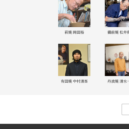
萩焼 岡田裕
備前焼 松井
有田焼 中村清吾
丹波焼 清水