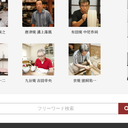
與之
唐津焼 溝上藻風
有田焼 中尾恭純
一二
九谷焼 吉田幸央
京焼 猪飼祐一