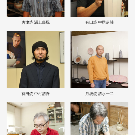
唐津焼 溝上藻風
有田焼 中尾恭純
有田焼 中村清吾
丹波焼 清水一二