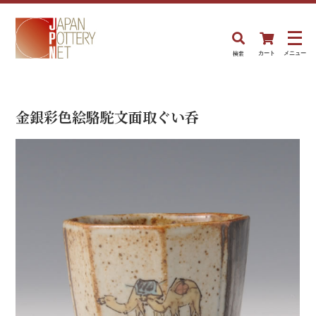
検索
カート
メニュー
金銀彩色絵駱駝文面取ぐい呑