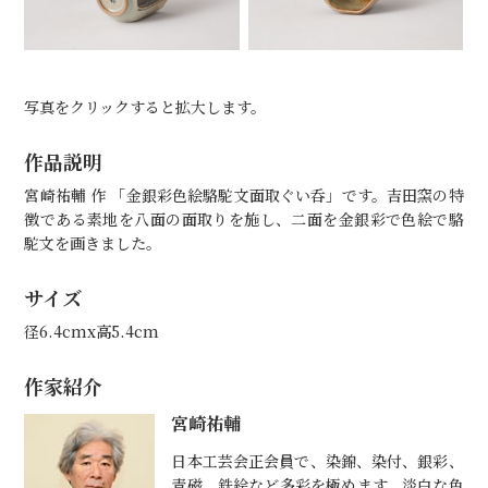
写真をクリックすると拡大します。
作品説明
宮崎祐輔 作 「金銀彩色絵駱駝文面取ぐい呑」です。吉田窯の特
徴である素地を八面の面取りを施し、二面を金銀彩で色絵で駱
駝文を画きました。
サイズ
径6.4cmx高5.4cm
作家紹介
宮崎祐輔
日本工芸会正会員で、染錦、染付、銀彩、
青磁、鉄絵など多彩を極めます。淡白な色