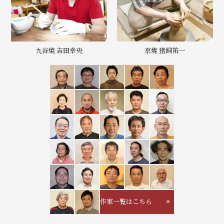
九谷焼 吉田幸央
京焼 猪飼祐一
作家一覧はこちら