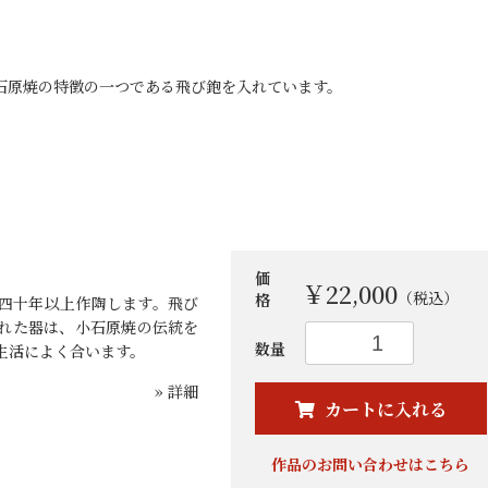
小石原焼の特徴の一つである飛び鉋を入れています。
価
￥22,000
（税込）
格
四十年以上作陶します。飛び
れた器は、小石原焼の伝統を
数量
生活によく合います。
お買い物を続ける
カートへ進む
» 詳細
カートに入れる
作品のお問い合わせはこちら