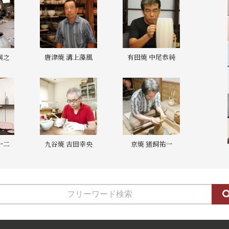
與之
唐津焼 溝上藻風
有田焼 中尾恭純
一二
九谷焼 吉田幸央
京焼 猪飼祐一