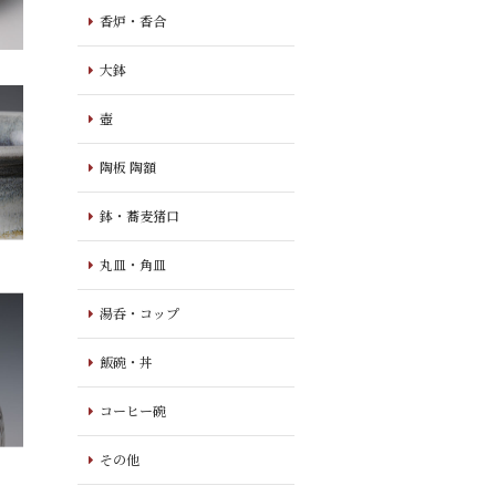
香炉・香合
大鉢
壺
陶板 陶額
鉢・蕎麦猪口
丸皿・角皿
湯呑・コップ
飯碗・丼
コーヒー碗
その他