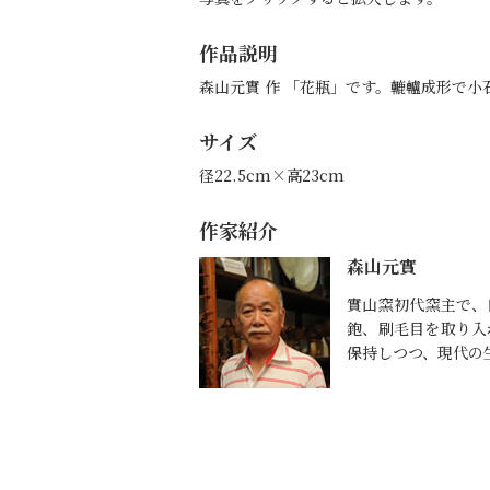
作品説明
森山元實 作 「花瓶」です。轆轤成形で
サイズ
径22.5cm×高23cm
作家紹介
森山元實
實山窯初代窯主で、
鉋、刷毛目を取り入
保持しつつ、現代の