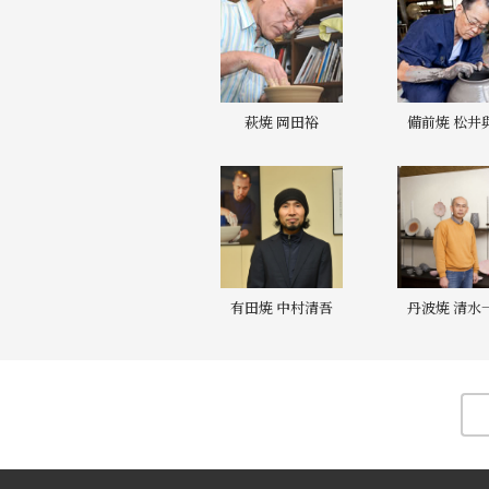
萩焼 岡田裕
備前焼 松井
有田焼 中村清吾
丹波焼 清水