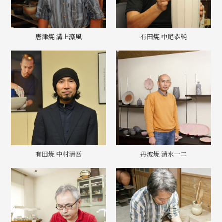
唐津焼 溝上藻風
有田焼 中尾恭純
有田焼 中村清吾
丹波焼 清水一二