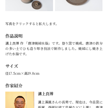
写真をクリックすると拡大します。
作品説明
溝上良博 作 「唐津焼締水指」です。登り窯で焼成。唐津の鉄分
の多い土でひも造り叩き技法で制作しました。焼締にし焼き上
げた水指です。
サイズ
径17.5cm×高19.0cm
作家紹介
溝上良博
溝上藻風さんの長男で、現在は、今岳窯に
所属。西部伝統工芸展などに入選し、唐津