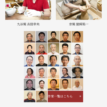
九谷焼 吉田幸央
京焼 猪飼祐一
作家一覧はこちら