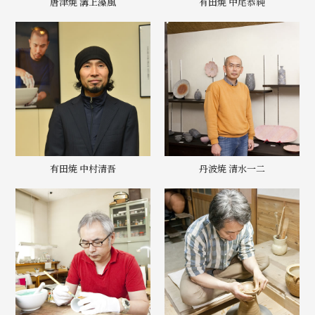
唐津焼 溝上藻風
有田焼 中尾恭純
有田焼 中村清吾
丹波焼 清水一二