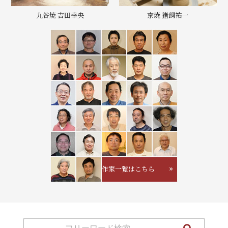
九谷焼 吉田幸央
京焼 猪飼祐一
作家一覧はこちら