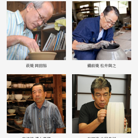
萩焼 岡田裕
備前焼 松井與之