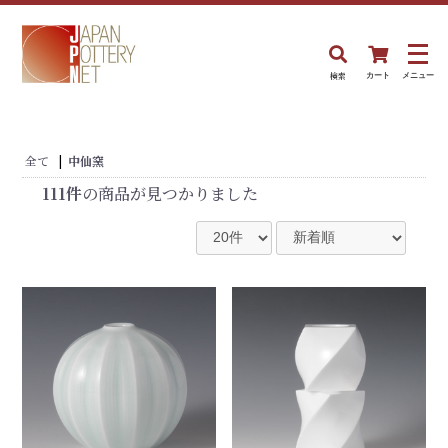
検索
カート
メニュー
全て
|
中仙窯
111件
の商品が見つかりました