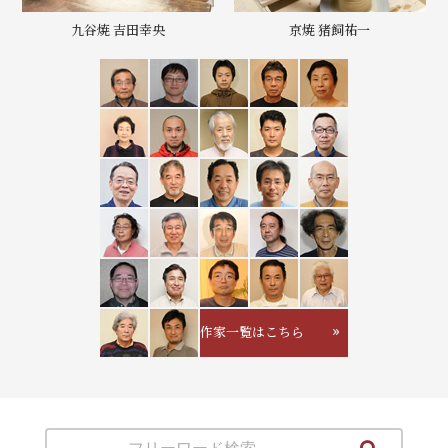
九谷焼 吉田幸央
京焼 猪飼祐一
作家一覧はこちら