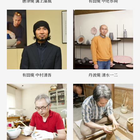
唐津焼 溝上藻風
有田焼 中尾恭純
有田焼 中村清吾
丹波焼 清水一二