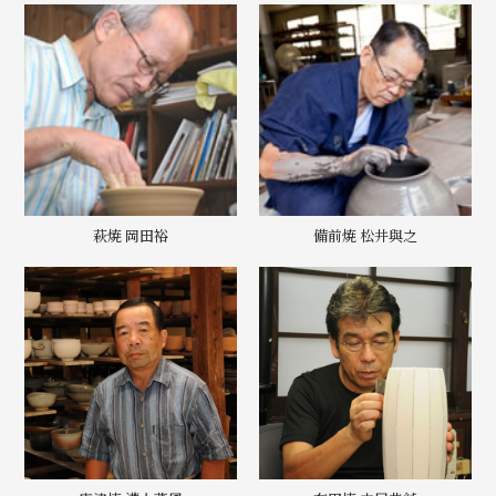
萩焼 岡田裕
備前焼 松井與之