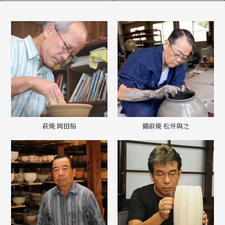
萩焼 岡田裕
備前焼 松井與之