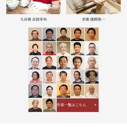
九谷焼 吉田幸央
京焼 猪飼祐一
作家一覧はこちら