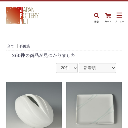
検索
カート
メニュー
全て
|
有田焼
260件
の商品が見つかりました