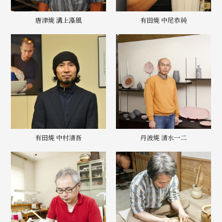
唐津焼 溝上藻風
有田焼 中尾恭純
有田焼 中村清吾
丹波焼 清水一二