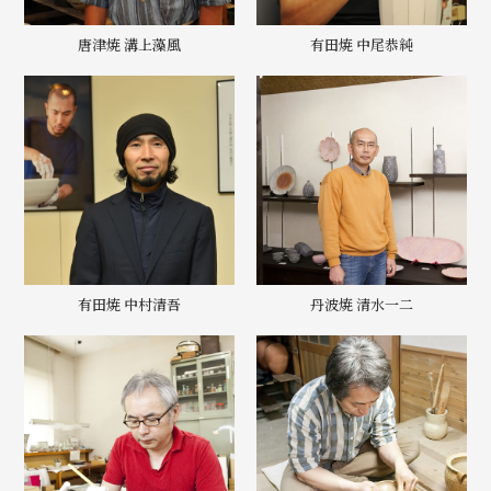
唐津焼 溝上藻風
有田焼 中尾恭純
有田焼 中村清吾
丹波焼 清水一二