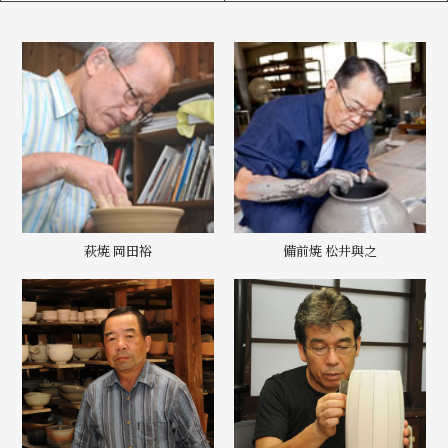
萩焼 岡田裕
備前焼 松井與之