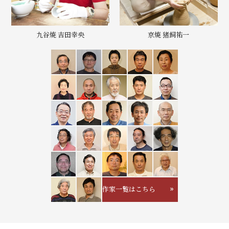
九谷焼 吉田幸央
京焼 猪飼祐一
作家一覧はこちら