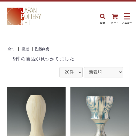
検索
カート
メニュー
全て
|
縒窯
|
佐藤典克
9件
の商品が見つかりました