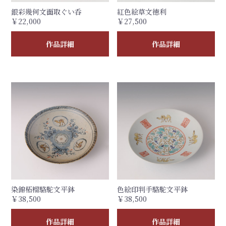
銀彩幾何文面取ぐい呑
紅色絵草文徳利
￥22,000
￥27,500
作品詳細
作品詳細
染錦柘榴駱駝文平鉢
色絵印判手駱駝文平鉢
￥38,500
￥38,500
作品詳細
作品詳細