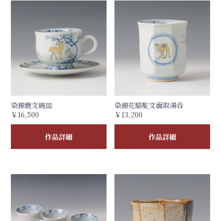
染錦鹿文碗皿
染錦花駱駝文面取湯呑
￥16,500
￥13,200
作品詳細
作品詳細