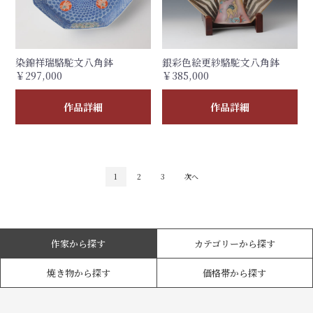
染錦祥瑞駱駝文八角鉢
銀彩色絵更紗駱駝文八角鉢
￥297,000
￥385,000
作品詳細
作品詳細
1
2
3
次へ
作家から探す
カテゴリーから探す
焼き物から探す
価格帯から探す