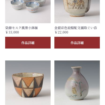
染錦モスク風景小鉢揃
金銀彩色絵駱駝文面取ぐい呑
￥33,000
￥22,000
作品詳細
作品詳細