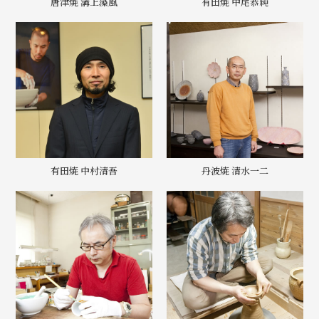
唐津焼 溝上藻風
有田焼 中尾恭純
有田焼 中村清吾
丹波焼 清水一二