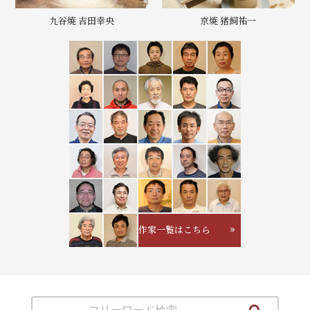
九谷焼 吉田幸央
京焼 猪飼祐一
作家一覧はこちら