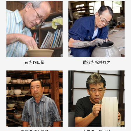
萩焼 岡田裕
備前焼 松井與之