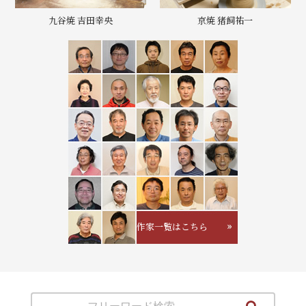
九谷焼 吉田幸央
京焼 猪飼祐一
作家一覧はこちら