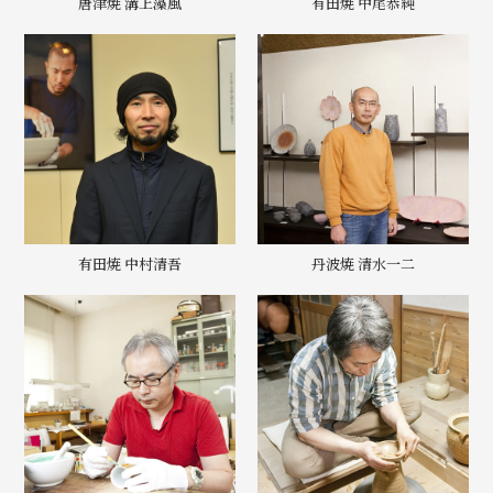
唐津焼 溝上藻風
有田焼 中尾恭純
有田焼 中村清吾
丹波焼 清水一二