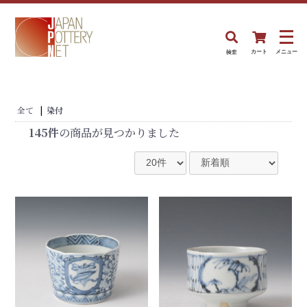
検索
カート
メニュー
全て
|
染付
145件
の商品が見つかりました