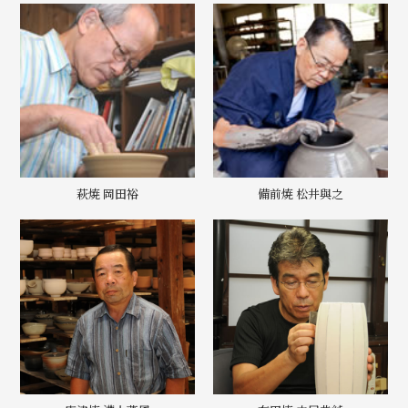
萩焼 岡田裕
備前焼 松井與之