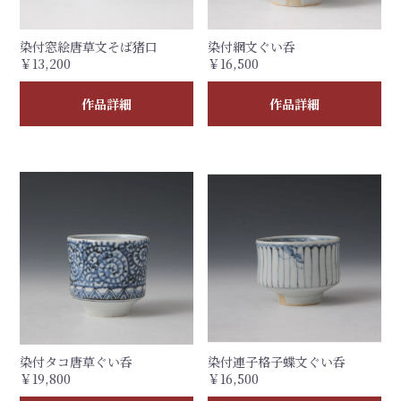
染付窓絵唐草文そば猪口
染付網文ぐい呑
￥13,200
￥16,500
作品詳細
作品詳細
染付タコ唐草ぐい呑
染付連子格子蝶文ぐい呑
￥19,800
￥16,500