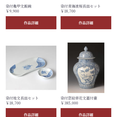
染付亀甲文飯碗
染付青海波桜長皿セット
￥9,900
￥18,700
作品詳細
作品詳細
染付地文長皿セット
染付窓絵草花文蓋付壷
￥18,700
￥385,000
作品詳細
作品詳細