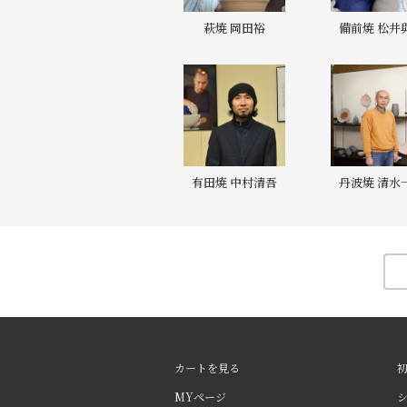
萩焼 岡田裕
備前焼 松井
有田焼 中村清吾
丹波焼 清水
カートを見る
MYページ