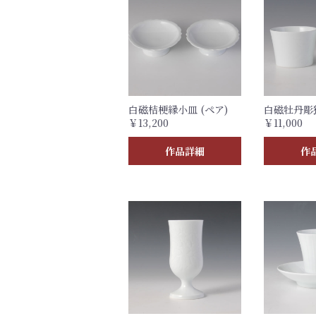
白磁桔梗縁小皿 (ペア)
白磁牡丹彫猪
￥13,200
￥11,000
作品詳細
作