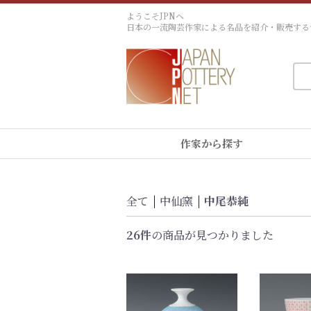
ようこそJPNへ
日本の一流陶芸作家による名品を紹介・販売する
作家から探す
全て
|
中仙窯
|
中尾恭純
26件
の商品が見つかりました