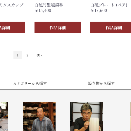
ミタスカップ
白磁竹型組湯呑
白磁プレート (ペア)
￥15,400
￥17,600
品詳細
作品詳細
作品詳細
1
2
次へ
カテゴリーから探す
焼き物から探す