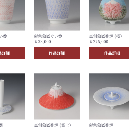
い呑
彩色象嵌ぐい呑
点刻象嵌香炉 (桜）
￥33,000
￥275,000
品詳細
作品詳細
作品詳細
器
点刻象嵌香炉 (富士）
彩色象嵌香炉