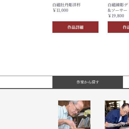
白磁牡丹彫洋杯
白磁線彫デ
￥11,000
&ソーサー
￥19,800
作品詳細
作
作家から探す