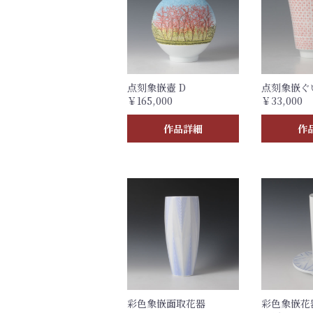
点刻象嵌壺 D
点刻象嵌ぐ
￥165,000
￥33,000
作品詳細
作
彩色象嵌面取花器
彩色象嵌花