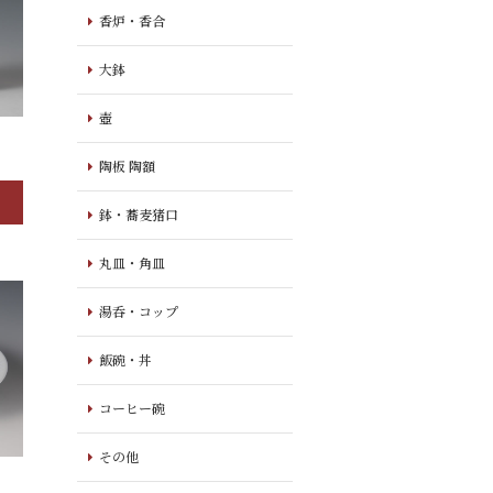
香炉・香合
大鉢
壺
陶板 陶額
鉢・蕎麦猪口
丸皿・角皿
湯呑・コップ
飯碗・丼
コーヒー碗
その他