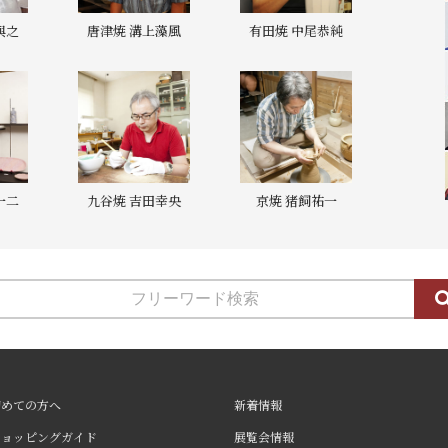
與之
唐津焼 溝上藻風
有田焼 中尾恭純
一二
九谷焼 吉田幸央
京焼 猪飼祐一
初めての方へ
新着情報
ショッピングガイド
展覧会情報