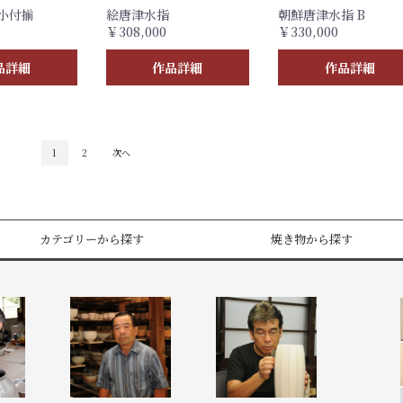
小付揃
絵唐津水指
朝鮮唐津水指 B
￥308,000
￥330,000
品詳細
作品詳細
作品詳細
1
2
次へ
カテゴリーから探す
焼き物から探す