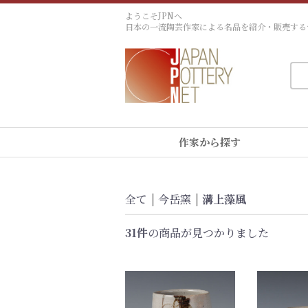
ようこそJPNへ
日本の一流陶芸作家による名品を紹介・販売する
作家から探す
全て
|
今岳窯
|
溝上藻風
31件
の商品が見つかりました