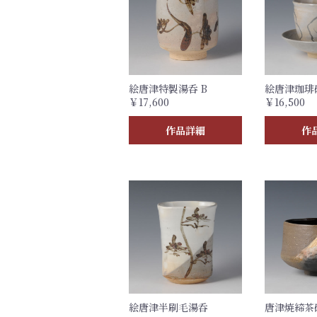
絵唐津特製湯呑 B
絵唐津珈琲
￥17,600
￥16,500
作品詳細
作
絵唐津半刷毛湯呑
唐津焼締茶碗