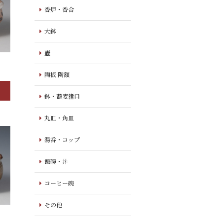
香炉・香合
大鉢
壺
陶板 陶額
鉢・蕎麦猪口
丸皿・角皿
湯呑・コップ
飯碗・丼
コーヒー碗
その他