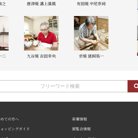
與之
唐津焼 溝上藻風
有田焼 中尾恭純
一二
九谷焼 吉田幸央
京焼 猪飼祐一
初めての方へ
新着情報
ショッピングガイド
展覧会情報