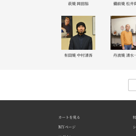
萩焼 岡田裕
備前焼 松井
有田焼 中村清吾
丹波焼 清水
カートを見る
MYページ