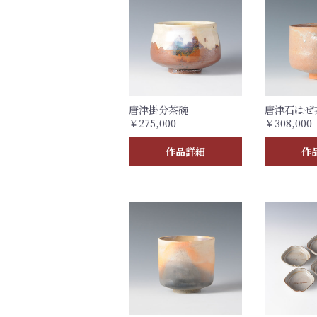
唐津掛分茶碗
唐津石はぜ
￥275,000
￥308,000
作品詳細
作