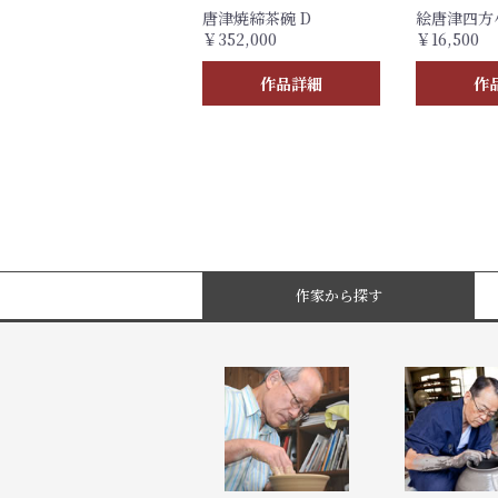
唐津焼締茶碗 D
絵唐津四方
￥352,000
￥16,500
作品詳細
作
作家から探す